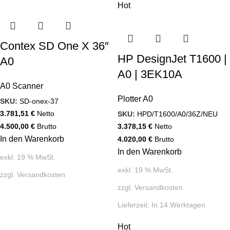
Hot
Contex SD One X 36″
HP DesignJet T1600 |
A0
A0 | 3EK10A
A0 Scanner
Plotter A0
SKU:
SD-onex-37
3.781,51
€
Netto
SKU:
HPD/T1600/A0/36Z/NEU
4.500,00
€
Brutto
3.378,15
€
Netto
In den Warenkorb
4.020,00
€
Brutto
In den Warenkorb
exkl. 19 % MwSt.
exkl. 19 % MwSt.
zzgl.
Versandkosten
zzgl.
Versandkosten
Lieferzeit:
In 14 Werktagen
Hot