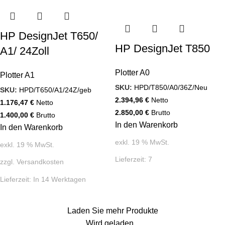
HP DesignJet T650/
HP DesignJet T850
A1/ 24Zoll
Plotter A0
Plotter A1
SKU:
HPD/T850/A0/36Z/Neu
SKU:
HPD/T650/A1/24Z/geb
2.394,96
€
Netto
1.176,47
€
Netto
2.850,00
€
Brutto
1.400,00
€
Brutto
In den Warenkorb
In den Warenkorb
exkl. 19 % MwSt.
exkl. 19 % MwSt.
Lieferzeit:
7
zzgl.
Versandkosten
Lieferzeit:
In 14 Werktagen
Laden Sie mehr Produkte
Wird geladen...