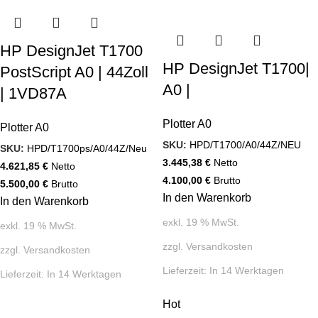
HP DesignJet T1700
HP DesignJet T1700|
PostScript A0 | 44Zoll
A0 |
| 1VD87A
Plotter A0
Plotter A0
SKU:
HPD/T1700/A0/44Z/NEU
SKU:
HPD/T1700ps/A0/44Z/Neu
3.445,38
€
Netto
4.621,85
€
Netto
4.100,00
€
Brutto
5.500,00
€
Brutto
In den Warenkorb
In den Warenkorb
exkl. 19 % MwSt.
exkl. 19 % MwSt.
zzgl.
Versandkosten
zzgl.
Versandkosten
Lieferzeit:
In 14 Werktagen
Lieferzeit:
In 14 Werktagen
Hot