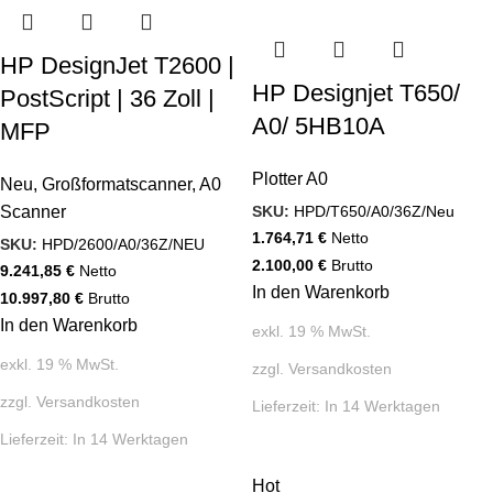
HP DesignJet T2600 |
HP Designjet T650/
PostScript | 36 Zoll |
A0/ 5HB10A
MFP
Plotter A0
Neu
,
Großformatscanner
,
A0
SKU:
HPD/T650/A0/36Z/Neu
Scanner
1.764,71
€
Netto
SKU:
HPD/2600/A0/36Z/NEU
2.100,00
€
Brutto
9.241,85
€
Netto
In den Warenkorb
10.997,80
€
Brutto
In den Warenkorb
exkl. 19 % MwSt.
exkl. 19 % MwSt.
zzgl.
Versandkosten
zzgl.
Versandkosten
Lieferzeit:
In 14 Werktagen
Lieferzeit:
In 14 Werktagen
Hot