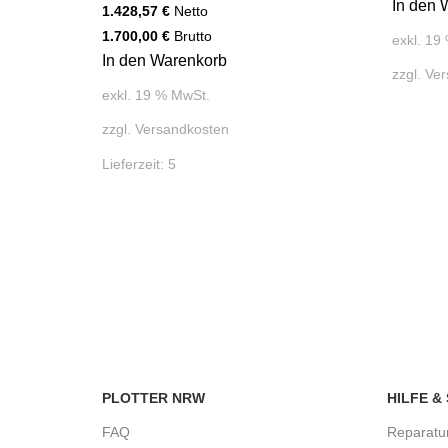
In den 
1.428,57
€
Netto
1.700,00
€
Brutto
exkl. 19
In den Warenkorb
zzgl.
Ver
exkl. 19 % MwSt.
zzgl.
Versandkosten
Lieferzeit:
5
PLOTTER NRW
HILFE &
FAQ
Reparatu