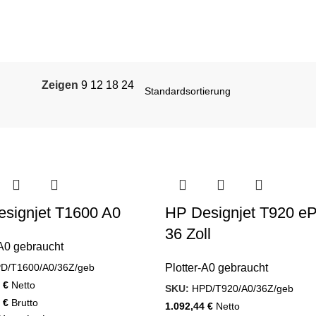
Zeigen
9
12
18
24
signjet T1600 A0
HP Designjet T920 eP
36 Zoll
-A0 gebraucht
D/T1600/A0/36Z/geb
Plotter-A0 gebraucht
7
€
Netto
SKU:
HPD/T920/A0/36Z/geb
0
€
Brutto
1.092,44
€
Netto