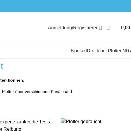
Anmeldung/Registrieren
0,0
Kontakt
Druck bei Plotter N
t
eten können.
 Plotter über verschiedene Kanäle und
experte zahlreiche Tests
er Reibung.