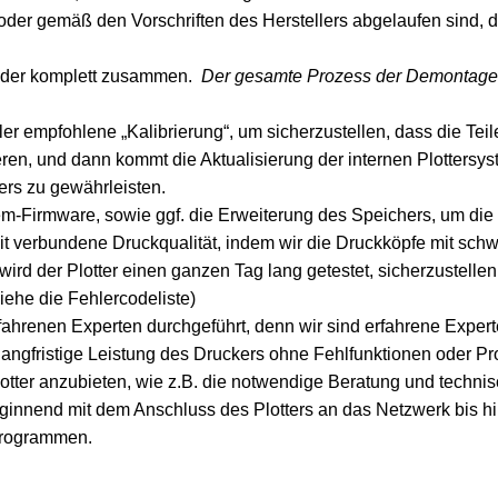
 oder gemäß den Vorschriften des Herstellers abgelaufen sind, d
ieder komplett zusammen.
Der gesamte Prozess der Demontage, 
ler empfohlene „Kalibrierung“, um sicherzustellen, dass die Te
ren, und dann kommt die Aktualisierung der internen Plottersy
ers zu gewährleisten.
tem-Firmware, sowie ggf. die Erweiterung des Speichers, um di
t verbundene Druckqualität, indem wir die Druckköpfe mit schwa
ird der Plotter einen ganzen Tag lang getestet, sicherzustelle
iehe die Fehlercodeliste
)
ahrenen Experten durchgeführt, denn wir sind erfahrene Exper
 langfristige Leistung des Druckers ohne Fehlfunktionen oder P
lotter anzubieten, wie z.B. die notwendige Beratung und techn
innend mit dem Anschluss des Plotters an das Netzwerk bis hin z
Programmen.