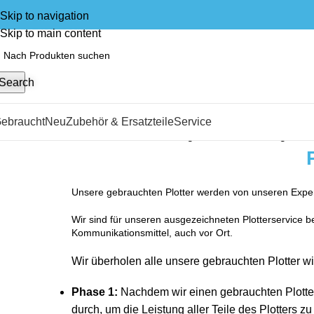
Skip to navigation
Skip to main content
Search
ebraucht
Neu
Zubehör & Ersatzteile
Service
Start
Gebraucht
Plotter gebraucht
Alle 4 Ergebni
Unsere gebrauchten Plotter werden von unseren Expert
Wir sind für unseren ausgezeichneten Plotterservice
Kommunikationsmittel, auch vor Ort.
Wir überholen alle unsere gebrauchten Plotter wie
Phase 1:
Nachdem wir einen gebrauchten Plotter 
durch, um die Leistung aller Teile des Plotters