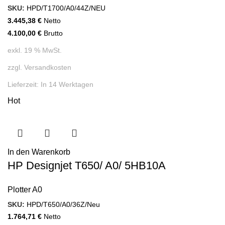
SKU:
HPD/T1700/A0/44Z/NEU
3.445,38
€
Netto
4.100,00
€
Brutto
exkl. 19 % MwSt.
zzgl.
Versandkosten
Lieferzeit:
In 14 Werktagen
Hot
In den Warenkorb
HP Designjet T650/ A0/ 5HB10A
Plotter A0
SKU:
HPD/T650/A0/36Z/Neu
1.764,71
€
Netto