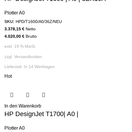
Plotter A0
SKU:
HPD/T1600/A0/36Z/NEU
3.378,15
€
Netto
4.020,00
€
Brutto
exkl. 19 % MwSt.
zzgl.
Versandkosten
Lieferzeit:
In 14 Werktagen
Hot
In den Warenkorb
HP DesignJet T1700| A0 |
Plotter A0