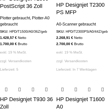
HP Designjet T2300
PostScript 36 Zoll
PS MFP
Plotter gebraucht
,
Plotter-A0
gebraucht
A0-Scanner gebraucht
SKU:
HPD/T1500/A0/36Z/geb
SKU:
HPD/T2300PS/A0/44Z/geb
1.428,57
€
Netto
2.268,91
€
Netto
1.700,00
€
Brutto
2.700,00
€
Brutto
exkl. 19 % MwSt.
exkl. 19 % MwSt.
zzgl.
Versandkosten
zzgl.
Versandkosten
Lieferzeit:
5
Lieferzeit:
In 7 Werktagen
HP Designjet T930 36
HP Designjet T1600
Zoll
A0