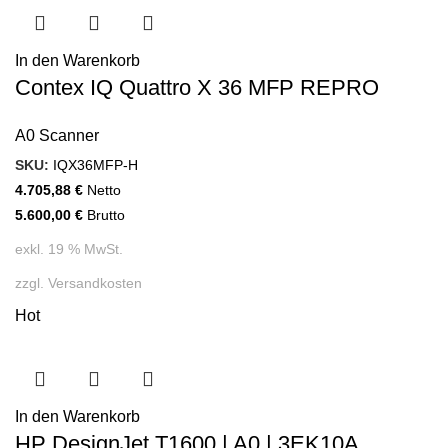
In den Warenkorb
Contex IQ Quattro X 36 MFP REPRO
A0 Scanner
SKU:
IQX36MFP-H
4.705,88
€
Netto
5.600,00
€
Brutto
exkl. 19 % MwSt.
zzgl.
Versandkosten
Hot
In den Warenkorb
HP DesignJet T1600 | A0 | 3EK10A