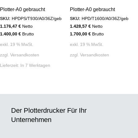
Plotter-A0 gebraucht
Plotter-A0 gebraucht
SKU:
HPDPS/T930/A0/36Z/geb
SKU:
HPD/T1600/A0/36Z/geb
1.176,47
€
Netto
1.428,57
€
Netto
1.400,00
€
Brutto
1.700,00
€
Brutto
exkl. 19 % MwSt.
exkl. 19 % MwSt.
zzgl.
Versandkosten
zzgl.
Versandkosten
Lieferzeit:
In 7 Werktagen
Der Plotterdrucker Für Ihr
Unternehmen