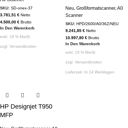
SKU:
SD-onex-37
Neu
,
Großformatscanner
,
A0
3.781,51
€
Netto
Scanner
4.500,00
€
Brutto
SKU:
HPD/2600/A0/36Z/NEU
In Den Warenkorb
9.241,85
€
Netto
exkl. 19 % MwSt.
10.997,80
€
Brutto
In Den Warenkorb
zzgl.
Versandkosten
exkl. 19 % MwSt.
zzgl.
Versandkosten
Lieferzeit:
In 14 Werktagen
HP Designjet T950
MFP