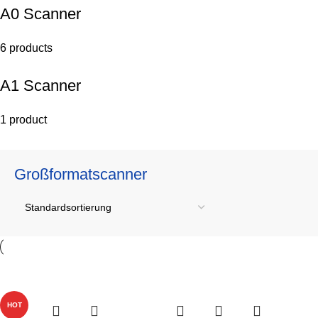
A0 Scanner
6 products
A1 Scanner
1 product
Großformatscanner
-15%
-9%
-13%
-12%
HOT