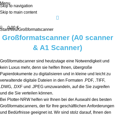
0
0
Menu
Skip to navigation
Skip to main content
0,00
€
Start
Neu
Großformatscanner
Großformatscanner (A0 scanner
& A1 Scanner)
Großformatscanner sind heutzutage eine Notwendigkeit und
kein Luxus mehr, denn sie helfen Ihnen, übergroße
Papierdokumente zu digitalisieren und in kleine und leicht zu
verwaltende digitale Dateien in den Formaten .PDF, .TIFF,
.DWG, .DXF und .JPEG umzuwandeln, auf die Sie zugreifen
und die Sie verteilen können.
Bei Plotter-NRW helfen wir Ihnen bei der Auswahl des besten
Großformatscanners, der für Ihre geschäftlichen Anforderungen
und Bedürfnisse geeignet ist. Wir sind stolz darauf, Ihnen den