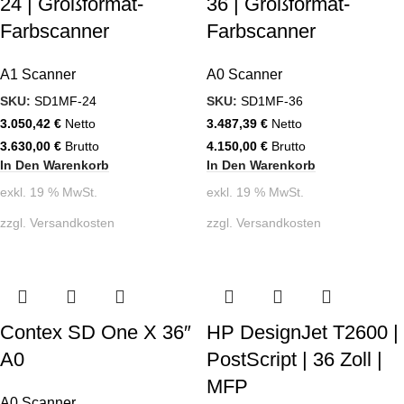
24 | Großformat-
36 | Großformat-
Farbscanner
Farbscanner
A1 Scanner
A0 Scanner
SKU:
SD1MF-24
SKU:
SD1MF-36
3.050,42
€
Netto
3.487,39
€
Netto
3.630,00
€
Brutto
4.150,00
€
Brutto
In Den Warenkorb
In Den Warenkorb
exkl. 19 % MwSt.
exkl. 19 % MwSt.
zzgl.
Versandkosten
zzgl.
Versandkosten
Contex SD One X 36″
HP DesignJet T2600 |
A0
PostScript | 36 Zoll |
MFP
A0 Scanner