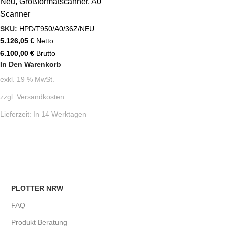
Neu
,
Großformatscanner
,
A0
Scanner
SKU:
HPD/T950/A0/36Z/NEU
5.126,05
€
Netto
6.100,00
€
Brutto
In Den Warenkorb
exkl. 19 % MwSt.
zzgl.
Versandkosten
Lieferzeit:
In 14 Werktagen
PLOTTER NRW
FAQ
Produkt Beratung