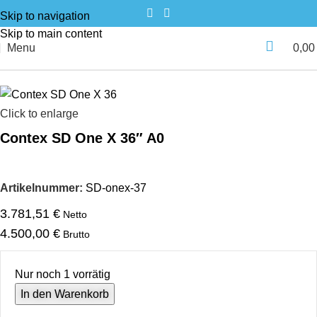
Skip to navigation
Skip to main content
Menu
0,0
Start
Neu
Großformatscanner
A0 Scanner
Click to enlarge
Contex SD One X 36″ A0
Artikelnummer:
SD-onex-37
3.781,51
€
Netto
4.500,00
€
Brutto
Nur noch 1 vorrätig
In den Warenkorb