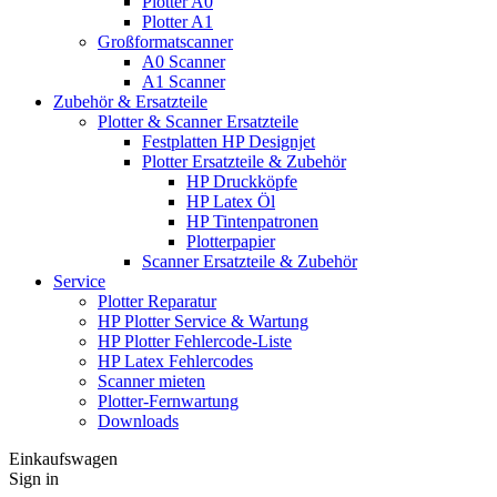
Plotter A0
Plotter A1
Großformatscanner
A0 Scanner
A1 Scanner
Zubehör & Ersatzteile
Plotter & Scanner Ersatzteile
Festplatten HP Designjet
Plotter Ersatzteile & Zubehör
HP Druckköpfe
HP Latex Öl
HP Tintenpatronen
Plotterpapier
Scanner Ersatzteile & Zubehör
Service
Plotter Reparatur
HP Plotter Service & Wartung
HP Plotter Fehlercode-Liste
HP Latex Fehlercodes
Scanner mieten
Plotter-Fernwartung
Downloads
Einkaufswagen
Sign in