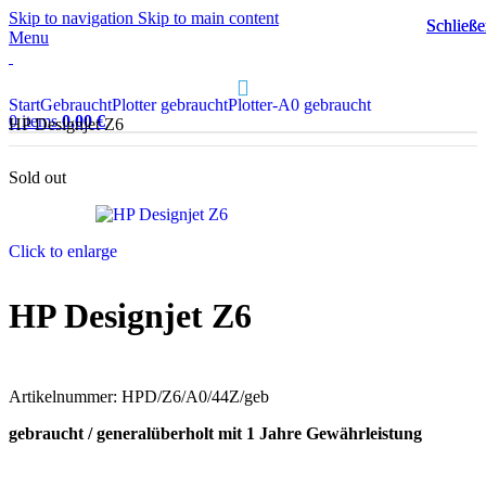
Skip to navigation
Skip to main content
Schließ
Schließ
Menu
Start
Gebraucht
Plotter gebraucht
Plotter-A0 gebraucht
0
items
0,00
€
HP Designjet Z6
Sold out
Click to enlarge
HP Designjet Z6
Artikelnummer:
HPD/Z6/A0/44Z/geb
gebraucht / generalüberholt mit 1 Jahre Gewährleistung