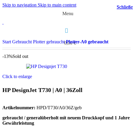
Skip to navigation
Skip to main content
Schließ
Schließ
Menu
Start
Gebraucht
Plotter gebraucht
Plotter-A0 gebraucht
0,00
€
-13%
Sold out
Click to enlarge
HP DesignJet T730 | A0 | 36Zoll
Artikelnummer:
HPD/T730/A0/36Z/geb
gebraucht / generalüberholt mit neuem Druckkopf und 1 Jahre
Gewährleistung