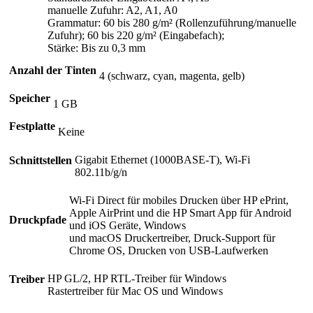
manuelle Zufuhr: A2, A1, A0
Grammatur: 60 bis 280 g/m² (Rollenzuführung/manuelle
Zufuhr); 60 bis 220 g/m² (Eingabefach);
Stärke: Bis zu 0,3 mm
Anzahl der Tinten
4 (schwarz, cyan, magenta, gelb)
Speicher
1 GB
Festplatte
Keine
Gigabit Ethernet (1000BASE-T), Wi-Fi
Schnittstellen
802.11b/g/n
Wi-Fi Direct für mobiles Drucken über HP ePrint,
Apple AirPrint und die HP Smart App für Android
Druckpfade
und iOS Geräte, Windows
und macOS Druckertreiber, Druck-Support für
Chrome OS, Drucken von USB-Laufwerken
HP GL/2, HP RTL-Treiber für Windows
Treiber
Rastertreiber für Mac OS und Windows