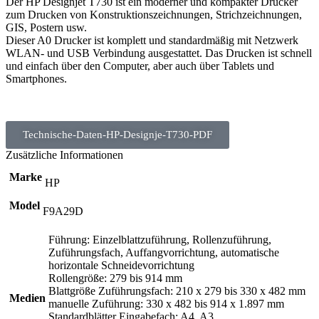
Der HP Designjet T730 ist ein moderner und kompakter Drucker
zum Drucken von Konstruktionszeichnungen, Strichzeichnungen,
GIS, Postern usw.
Dieser A0 Drucker ist komplett und standardmäßig mit Netzwerk
WLAN- und USB Verbindung ausgestattet. Das Drucken ist schnell
und einfach über den Computer, aber auch über Tablets und
Smartphones.
Technische-Daten-HP-Designje-T730-PDF
Zusätzliche Informationen
Marke
HP
Model
F9A29D
Führung: Einzelblattzuführung, Rollenzuführung,
Zuführungsfach, Auffangvorrichtung, automatische
horizontale Schneidevorrichtung
Rollengröße: 279 bis 914 mm
Blattgröße Zuführungsfach: 210 x 279 bis 330 x 482 mm
Medien
manuelle Zuführung: 330 x 482 bis 914 x 1.897 mm
Standardblätter Eingabefach: A4, A3