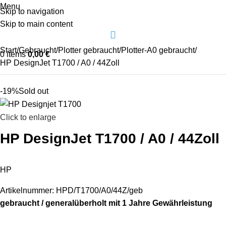
Menu
Skip to navigation
Skip to main content
Start
Gebraucht
Plotter gebraucht
Plotter-A0 gebraucht
0
items
0,00
€
HP DesignJet T1700 / A0 / 44Zoll
-19%
Sold out
Click to enlarge
HP DesignJet T1700 / A0 / 44Zoll
HP
Artikelnummer:
HPD/T1700/A0/44Z/geb
gebraucht / generalüberholt mit 1 Jahre Gewährleistung