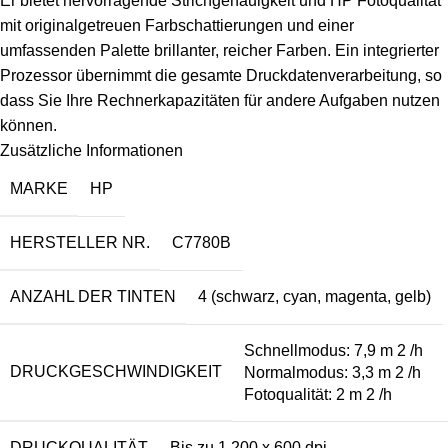
Er bietet hervorragende Strichgenauigkeit und HP Fotoqualität
mit originalgetreuen Farbschattierungen und einer
umfassenden Palette brillanter, reicher Farben.
Ein integrierter
Prozessor übernimmt die gesamte Druckdatenverarbeitung, so
dass Sie Ihre Rechnerkapazitäten für andere Aufgaben nutzen
können.
Zusätzliche Informationen
MARKE
HP
HERSTELLER NR.
C7780B
ANZAHL DER TINTEN
4 (schwarz, cyan, magenta, gelb)
Schnellmodus: 7,9 m 2 /h
DRUCKGESCHWINDIGKEIT
Normalmodus: 3,3 m 2 /h
Fotoqualität: 2 m 2 /h
DRUCKQUALITÄT
Bis zu 1.200 x 600 dpi