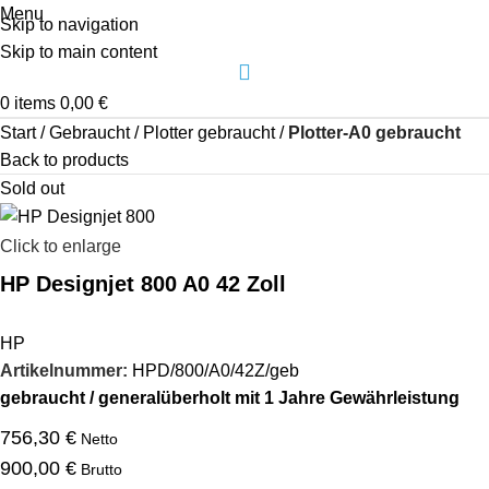
Menu
Skip to navigation
Skip to main content
0
items
0,00
€
Start
Gebraucht
Plotter gebraucht
Plotter-A0 gebraucht
Back to products
Sold out
Click to enlarge
HP Designjet 800 A0 42 Zoll
HP
Artikelnummer:
HPD/800/A0/42Z/geb
gebraucht / generalüberholt mit 1 Jahre Gewährleistung
756,30
€
Netto
900,00
€
Brutto