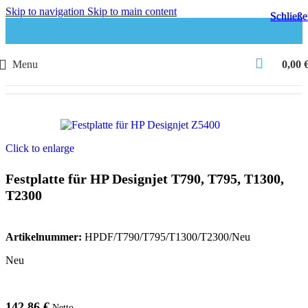
Skip to navigation
Skip to main content
Schließ
Schließ
Menu
0,00
Start
Zubehör & Ersatzteile
Plotter & Scanner Ersatzteile
Festplatten HP Designjet
Click to enlarge
Festplatte für HP Designjet T790, T795, T1300,
T2300
Artikelnummer:
HPDF/T790/T795/T1300/T2300/Neu
Neu
142,86
€
Netto