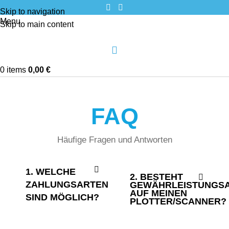
Skip to navigation
Menu
Skip to main content
0
items
0,00
€
FAQ
Häufige Fragen und Antworten
1. WELCHE
2. BESTEHT
ZAHLUNGSARTEN
GEWÄHRLEISTUNGS
AUF MEINEN
SIND MÖGLICH?
PLOTTER/SCANNER?