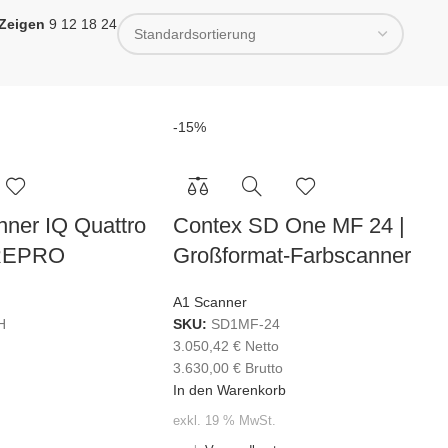
Zeigen
9
12
18
24
-15%
ner IQ Quattro
Contex SD One MF 24 |
REPRO
Großformat-Farbscanner
A1 Scanner
H
SKU:
SD1MF-24
3.050,42
€
Netto
3.630,00
€
Brutto
In den Warenkorb
exkl. 19 % MwSt.