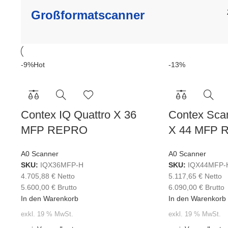
Großformatscanner
-9%
Hot
-13%
Contex IQ Quattro X 36
Contex Scan
MFP REPRO
X 44 MFP 
A0 Scanner
A0 Scanner
SKU:
IQX36MFP-H
SKU:
IQX44MFP-
4.705,88
€
Netto
5.117,65
€
Netto
5.600,00
€
Brutto
6.090,00
€
Brutto
In den Warenkorb
In den Warenkorb
exkl. 19 % MwSt.
exkl. 19 % MwSt.