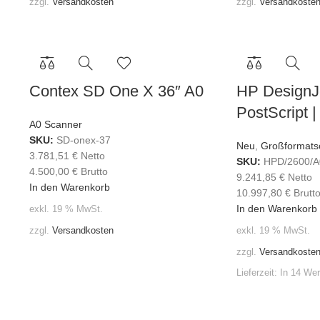
zzgl.
Versandkosten
zzgl.
Versandkoste
Contex SD One X 36″ A0
HP DesignJ
PostScript |
A0 Scanner
SKU:
SD-onex-37
Neu
,
Großformats
3.781,51
€
Netto
SKU:
HPD/2600/A
4.500,00
€
Brutto
9.241,85
€
Netto
In den Warenkorb
10.997,80
€
Brutt
In den Warenkorb
exkl. 19 % MwSt.
zzgl.
Versandkosten
exkl. 19 % MwSt.
zzgl.
Versandkoste
Lieferzeit:
In 14 We