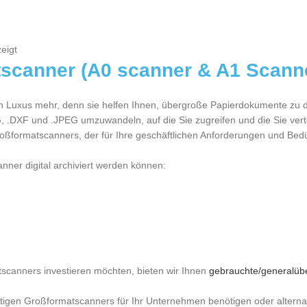
eigt
scanner (A0 scanner & A1 Scann
Luxus mehr, denn sie helfen Ihnen, übergroße Papierdokumente zu digit
G, .DXF und .JPEG umzuwandeln, auf die Sie zugreifen und die Sie vert
ßformatscanners, der für Ihre geschäftlichen Anforderungen und Bedürf
ner digital archiviert werden können:
tscanners investieren möchten, bieten wir Ihnen
gebrauchte/generalüb
htigen Großformatscanners für Ihr Unternehmen benötigen oder altern