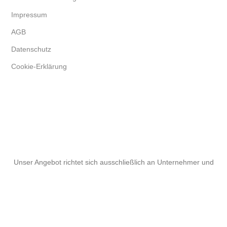
Impressum
AGB
Datenschutz
Cookie-Erklärung
Unser Angebot richtet sich ausschließlich an Unternehmer und
Gewerbetreibende.
Facebook
Instagram
Menu
0
Wishlist
0
Vergleichen